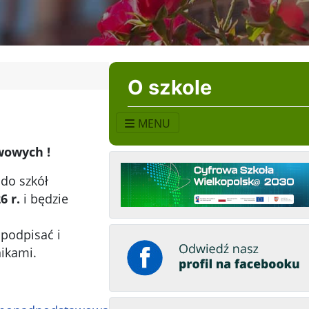
O szkole
MENU
wowych !
do szkół
6 r.
i będzie
podpisać i
nikami.