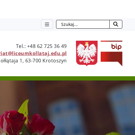
Szukaj
otwie
Tel.: +48 62 725 36 49
riat@liceumkollataj.edu.pl
Kołłątaja 1, 63-700 Krotoszyn