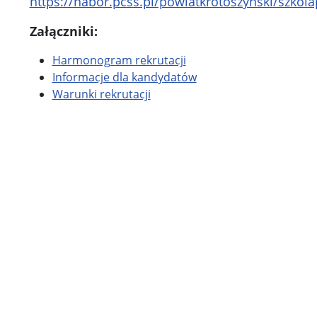
https://nabor.pcss.pl/powiatkrotoszynski/szk
Załączniki:
Harmonogram rekrutacji
Informacje dla kandydatów
Warunki rekrutacji