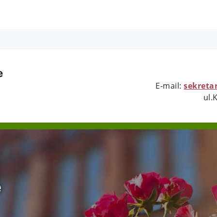
e
E-mail:
sekreta
ul.
e