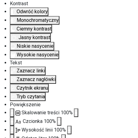
Kontrast
Odwróć kolory
Monochromatyczny
Ciemny kontrast
Jasny kontrast
Niskie nasycenie
Wysokie nasycenie
Tekst
Zaznacz linki
Zaznacz nagłówki
Czytnik ekranu
Tryb czytania
Powiększenie
Skalowanie treści
100
%
Czcionka
100
%
Aa
Wysokość linii
100
%