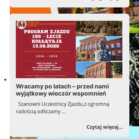
Przyszłość w nauce, nauka w
Wracamy po latach – przed nami
wyjątkowy wieczór wspomnień
Szanowni Uczestnicy Zjazdu,z ogromną
radością odliczamy ...
o Wra
Czytaj więcej...