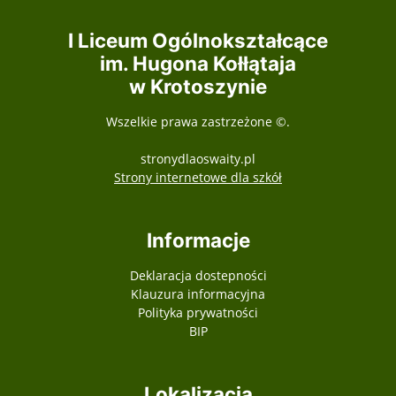
I Liceum Ogólnokształcące
im. Hugona Kołłątaja
w Krotoszynie
Wszelkie prawa zastrzeżone ©.
stronydlaoswaity.pl
otwiera się w nowy
Strony internetowe dla szkół
Informacje
Przyszłość w nauce, nauka w
Deklaracja dostepności
Klauzura informacyjna
Polityka prywatności
BIP
Lokalizacja