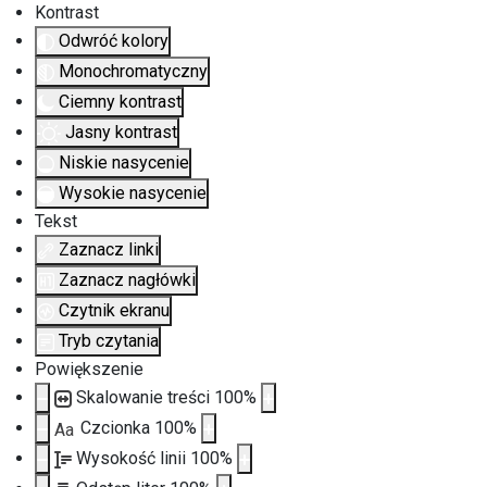
Kontrast
Odwróć kolory
Monochromatyczny
Ciemny kontrast
Jasny kontrast
Niskie nasycenie
Wysokie nasycenie
Tekst
Zaznacz linki
Zaznacz nagłówki
Czytnik ekranu
Tryb czytania
Powiększenie
Skalowanie treści
100
%
Czcionka
100
%
Aa
Wysokość linii
100
%