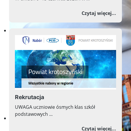
o Pods
Czytaj więcej...
Przyszłość w nauce, nauka w
Rekrutacja
UWAGA uczniowie ósmych klas szkół
podstawowych ...
Przyszłość w nauce, nauka w
o Rekr
Czytaj więcej...