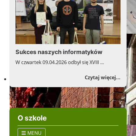
Sukces naszych informatyków
W czwartek 09.04.2026 odbył się XVIII ...
o Suk
Czytaj więcej...
Przyszłość w nauce, nauka w
Wiecej aktualności
O szkole
MENU