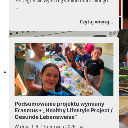
Szczegółowe wyniki egzaminu maturalnego
...
o Wyn
Czytaj więcej...
Przyszłość w nauce, nauka w
Podsumowanie projektu wymiany
Erasmus+ „Healthy Lifestyle Project /
Gesunde Lebensweise”
W dniach 9–13 czerwca 2026r. w ...