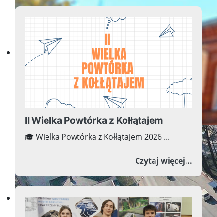
Przyszłość w nauce, nauka w
II Wielka Powtórka z Kołłątajem
🎓 Wielka Powtórka z Kołłątajem 2026 ...
o II W
Czytaj więcej...
Przyszłość w nauce, nauka w