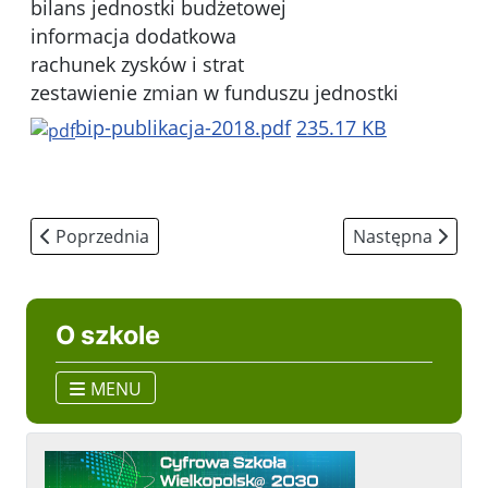
bilans jednostki budżetowej
informacja dodatkowa
rachunek zysków i strat
zestawienie zmian w funduszu jednostki
bip-publikacja-2018.pdf
235.17 KB
Poprzednia strona: Rada Rodziców
Następna strona
Poprzednia
Następna
O szkole
MENU