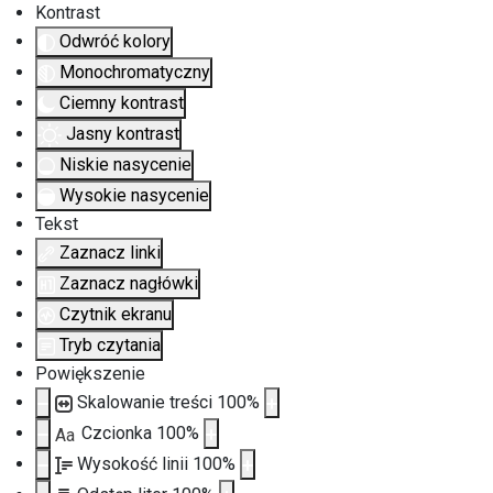
Kontrast
Odwróć kolory
Monochromatyczny
Ciemny kontrast
Jasny kontrast
Niskie nasycenie
Wysokie nasycenie
Tekst
Zaznacz linki
Zaznacz nagłówki
Czytnik ekranu
Tryb czytania
Powiększenie
Skalowanie treści
100
%
Czcionka
100
%
Aa
Wysokość linii
100
%